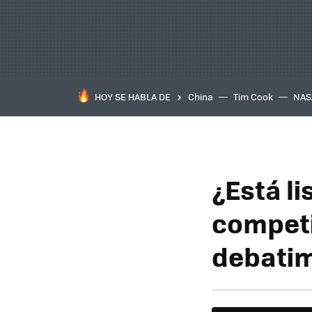
HOY SE HABLA DE
China
Tim Cook
NAS
¿Está l
competi
debatim