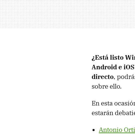
¿Está listo W
Android e iOS
directo
, podr
sobre ello.
En esta ocasi
estarán debati
Antonio Ort