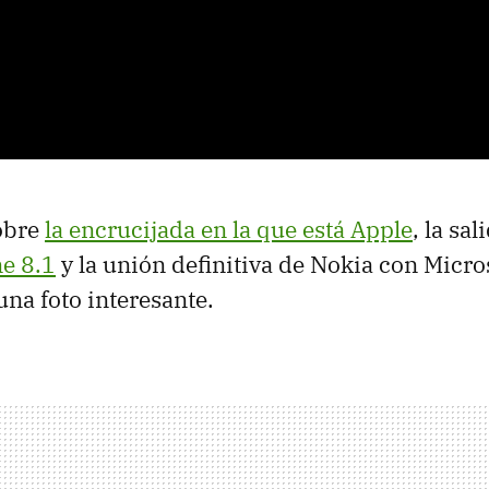
obre
la encrucijada en la que está Apple
, la sal
e 8.1
y la unión definitiva de Nokia con Micro
una foto interesante.