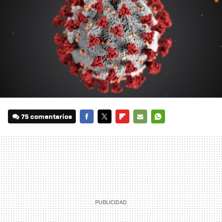
75 comentarios
FACEBOOK
TWITTER
FLIPBOARD
E-
WHATSAPP
MAIL