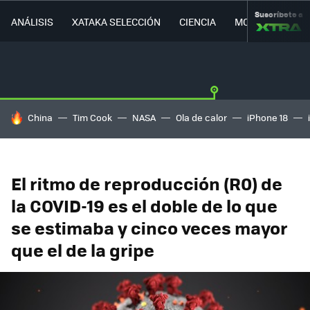
Suscríbete a
ANÁLISIS
XATAKA SELECCIÓN
CIENCIA
MOVILIDAD
HOY SE HABLA DE
China
Tim Cook
NASA
Ola de calor
iPhone 18
El ritmo de reproducción (R0) de
la COVID-19 es el doble de lo que
se estimaba y cinco veces mayor
que el de la gripe