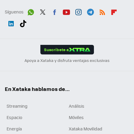
Síguenos
Wh
Twit
Fac
You
Inst
Tele
RSS
Flip
ats
ter
ebo
tub
agr
gra
boa
Link
Tikt
App
ok
e
am
m
rd
edI
ok
Suscríbete a
n
Apoya a Xataka y disfruta ventajas exclusivas
En Xataka hablamos de...
Streaming
Análisis
Espacio
Móviles
Energía
Xataka Movilidad