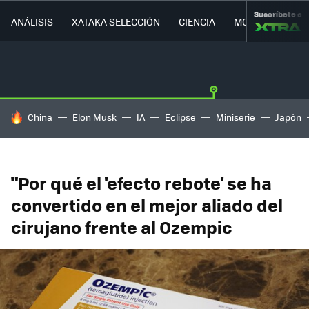
Suscríbete a
ANÁLISIS
XATAKA SELECCIÓN
CIENCIA
MOVILIDAD
HOY SE HABLA DE
China
Elon Musk
IA
Eclipse
Miniserie
Japón
"Por qué el 'efecto rebote' se ha
convertido en el mejor aliado del
cirujano frente al Ozempic