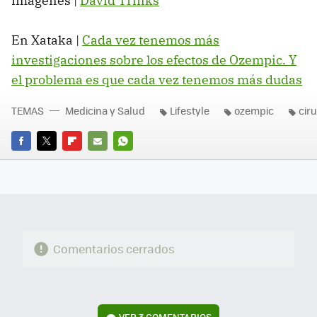
Imágenes |
David Trinks
En Xataka |
Cada vez tenemos más
investigaciones sobre los efectos de Ozempic. Y
el problema es que cada vez tenemos más dudas
TEMAS
Medicina y Salud
Lifestyle
ozempic
cir
FACEBOOK
TWITTER
FLIPBOARD
E-
WHATSAPP
MAIL
Comentarios cerrados
VER
3 COMENTARIOS