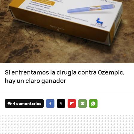
Si enfrentamos la cirugía contra Ozempic,
hay un claro ganador
4 comentarios
FACEBOOK
TWITTER
FLIPBOARD
E-
WHATSAPP
MAIL