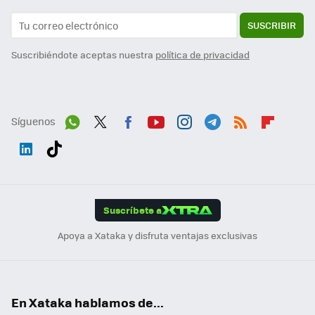
SUSCRIBIR
Suscribiéndote aceptas nuestra
política de privacidad
Síguenos
Wh
Twit
Fac
You
Inst
Tele
RSS
Flip
ats
ter
ebo
tub
agr
gra
boa
Link
Tikt
App
ok
e
am
m
rd
edI
ok
Suscríbete a
n
Apoya a Xataka y disfruta ventajas exclusivas
En Xataka hablamos de...