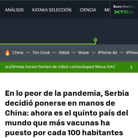
Suscríbete a
ANÁLISIS
XATAKA SELECCIÓN
CIENCIA
MOVILIDAD
HOY SE HABLA DE
China
Tim Cook
NASA
Waze
iPhone Air
iPhone
🌿¡Últimas horas! Sorteo de robot cortacésped Mova ViAX
En lo peor de la pandemia, Serbia
decidió ponerse en manos de
China: ahora es el quinto país del
mundo que más vacunas ha
puesto por cada 100 habitantes