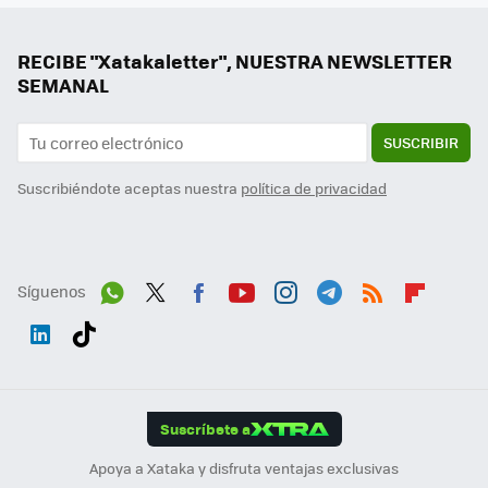
RECIBE "Xatakaletter", NUESTRA NEWSLETTER
SEMANAL
SUSCRIBIR
Suscribiéndote aceptas nuestra
política de privacidad
Síguenos
Wh
Twit
Fac
You
Inst
Tele
RSS
Flip
ats
ter
ebo
tub
agr
gra
boa
Link
Tikt
App
ok
e
am
m
rd
edI
ok
Suscríbete a
n
Apoya a Xataka y disfruta ventajas exclusivas