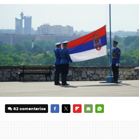
62 comentarios
FACEBOOK
TWITTER
FLIPBOARD
E-
WHATSAPP
MAIL