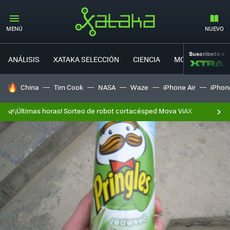
MENÚ
NUEVO
Suscríbete a
ANÁLISIS
XATAKA SELECCIÓN
CIENCIA
MOVILIDAD
HOY SE HABLA DE
China
Tim Cook
NASA
Waze
iPhone Air
iPhone
🌿¡Últimas horas! Sorteo de robot cortacésped Mova ViAX