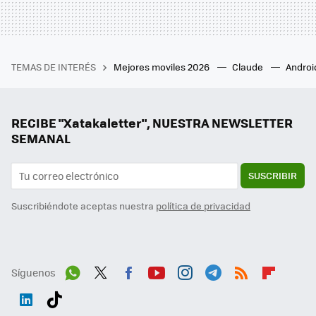
TEMAS DE INTERÉS
Mejores moviles 2026
Claude
Androi
RECIBE "Xatakaletter", NUESTRA NEWSLETTER
SEMANAL
SUSCRIBIR
Suscribiéndote aceptas nuestra
política de privacidad
Síguenos
Wh
Twit
Fac
You
Inst
Tele
RSS
Flip
ats
ter
ebo
tub
agr
gra
boa