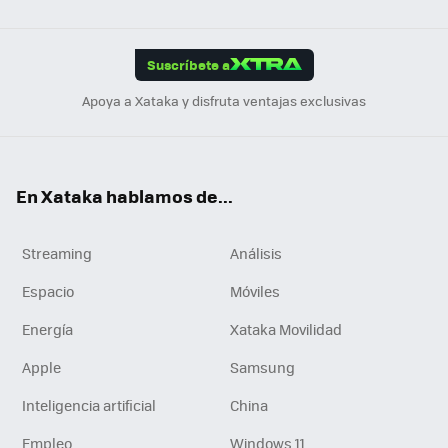
Link
Tikt
App
ok
e
am
m
rd
edI
ok
Suscríbete a
n
Apoya a Xataka y disfruta ventajas exclusivas
En Xataka hablamos de...
Streaming
Análisis
Espacio
Móviles
Energía
Xataka Movilidad
Apple
Samsung
Inteligencia artificial
China
Empleo
Windows 11