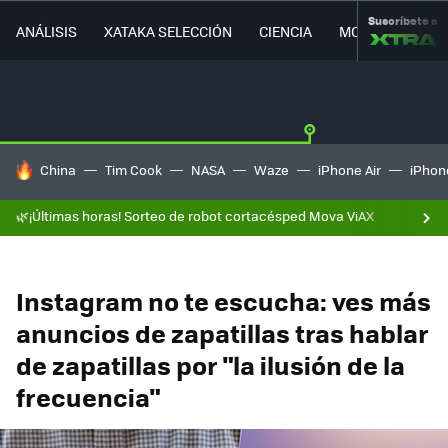
Suscríbete a
ANÁLISIS
XATAKA SELECCIÓN
CIENCIA
MOVILIDAD
HOY SE HABLA DE
China
Tim Cook
NASA
Waze
iPhone Air
iPhone
🌿¡Últimas horas! Sorteo de robot cortacésped Mova ViAX
Instagram no te escucha: ves más
anuncios de zapatillas tras hablar
de zapatillas por "la ilusión de la
frecuencia"