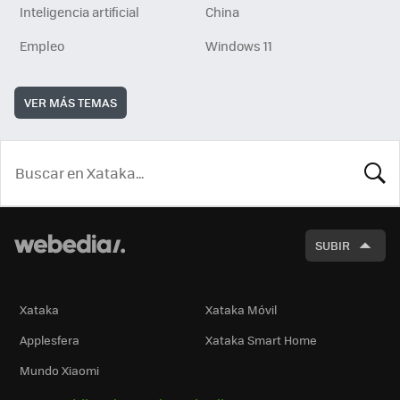
Inteligencia artificial
China
Empleo
Windows 11
VER MÁS TEMAS
BUSCA
SUBIR
Xataka
Xataka Móvil
Applesfera
Xataka Smart Home
Mundo Xiaomi