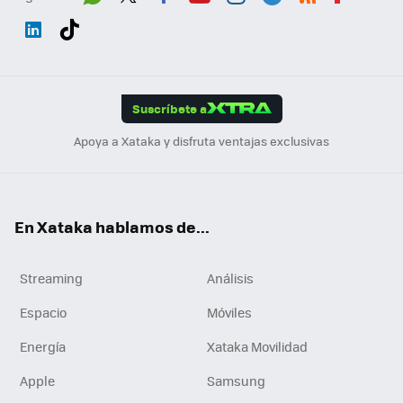
Wh
Twit
Fac
You
Inst
Tele
RSS
Flip
ats
ter
ebo
tub
agr
gra
boa
Link
Tikt
App
ok
e
am
m
rd
edI
ok
Suscríbete a
n
Apoya a Xataka y disfruta ventajas exclusivas
En Xataka hablamos de...
Streaming
Análisis
Espacio
Móviles
Energía
Xataka Movilidad
Apple
Samsung