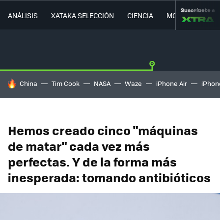
Suscríbete a
ANÁLISIS
XATAKA SELECCIÓN
CIENCIA
MOVILIDAD
HOY SE HABLA DE
China
Tim Cook
NASA
Waze
iPhone Air
iPhone
Hemos creado cinco "máquinas
de matar" cada vez más
perfectas. Y de la forma más
inesperada: tomando antibióticos