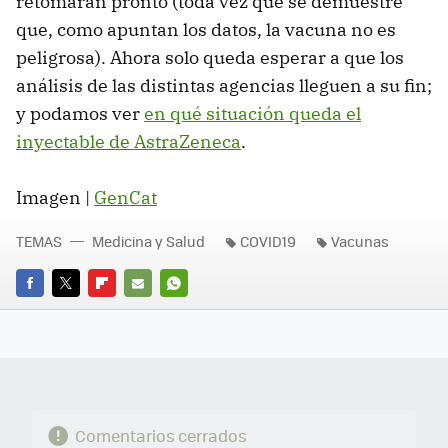
retomaran pronto (toda vez que se demuestre
que, como apuntan los datos, la vacuna no es
peligrosa). Ahora solo queda esperar a que los
análisis de las distintas agencias lleguen a su fin;
y podamos ver
en qué situación queda el
inyectable de AstraZeneca
.
Imagen |
GenCat
TEMAS
Medicina y Salud
COVID19
Vacunas
FACEBOOK
TWITTER
FLIPBOARD
E-
WHATSAPP
MAIL
Comentarios cerrados