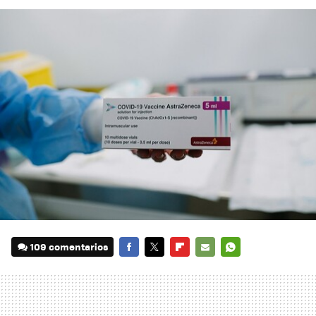
109 comentarios
FACEBOOK
TWITTER
FLIPBOARD
E-
WHATSAPP
MAIL