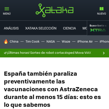
MENÚ
NUEVO
Suscríbete a
ANÁLISIS
XATAKA SELECCIÓN
CIENCIA
MOVILIDAD
HOY SE HABLA DE
China
Tim Cook
NASA
Waze
iPhone Air
iPhone
🌿¡Últimas horas! Sorteo de robot cortacésped Mova ViAX
España también paraliza
preventivamente las
vacunaciones con AstraZeneca
durante al menos 15 días: esto es
lo que sabemos