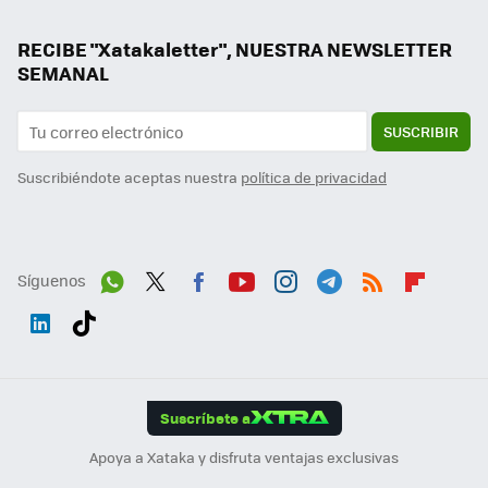
RECIBE "Xatakaletter", NUESTRA NEWSLETTER
SEMANAL
SUSCRIBIR
Suscribiéndote aceptas nuestra
política de privacidad
Síguenos
Wh
Twit
Fac
You
Inst
Tele
RSS
Flip
ats
ter
ebo
tub
agr
gra
boa
Link
Tikt
App
ok
e
am
m
rd
edI
ok
Suscríbete a
n
Apoya a Xataka y disfruta ventajas exclusivas