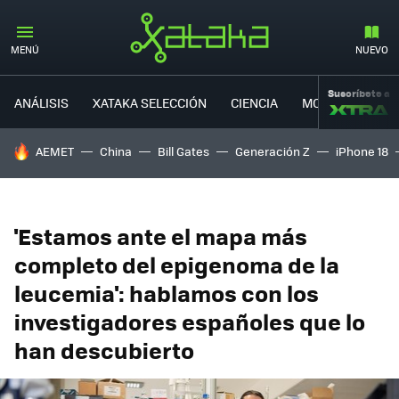
MENÚ
NUEVO
Suscríbete a
ANÁLISIS
XATAKA SELECCIÓN
CIENCIA
MOVILIDAD
HOY SE HABLA DE
AEMET
China
Bill Gates
Generación Z
iPhone 18
'Estamos ante el mapa más
completo del epigenoma de la
leucemia': hablamos con los
investigadores españoles que lo
han descubierto