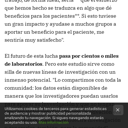
que hemos hecho se traduzca en algo que dé
beneficios para los pacientes**. Si esto tuviese
un gran impacto y ayudase a muchos grupos a
aportar un beneficio para el paciente, me
sentiría muy satisfecho".
El futuro de esta lucha
pasa por cientos o miles
de laboratorios
. Pero este estudio sirve como
silla de nuevas líneas de investigación con un
inmenso potencial. "Lo compartimos con toda la
comunidad: los datos están disponibles de
manera que los investigadores puedan usarlos
para apoyar su investigación y que no tengan
Utilizamos cookies de terceros para generar estadísticas
que repetir los estudios. Nuestra motivación era
de audiencia y mostrar publicidad personalizada
analizando tu navegación. Si sigues navegando estarás
doble: generar datos para nuestra investigación
aceptando su uso.
Más información
y generarlos, también, para la comunidad".