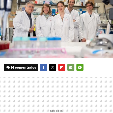
14 comentarios
FACEBOOK
TWITTER
FLIPBOARD
E-
WHATSAPP
MAIL