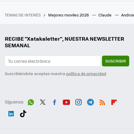
TEMAS DE INTERÉS
Mejores moviles 2026
Claude
Androi
RECIBE "Xatakaletter", NUESTRA NEWSLETTER
SEMANAL
SUSCRIBIR
Suscribiéndote aceptas nuestra
política de privacidad
Síguenos
Wh
Twit
Fac
You
Inst
Tele
RSS
Flip
ats
ter
ebo
tub
agr
gra
boa
Link
Tikt
App
ok
e
am
m
rd
edI
ok