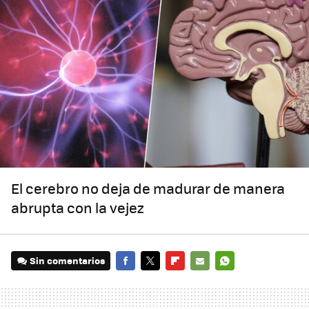
El cerebro no deja de madurar de manera
abrupta con la vejez
Sin comentarios
FACEBOOK
TWITTER
FLIPBOARD
E-
WHATSAPP
MAIL