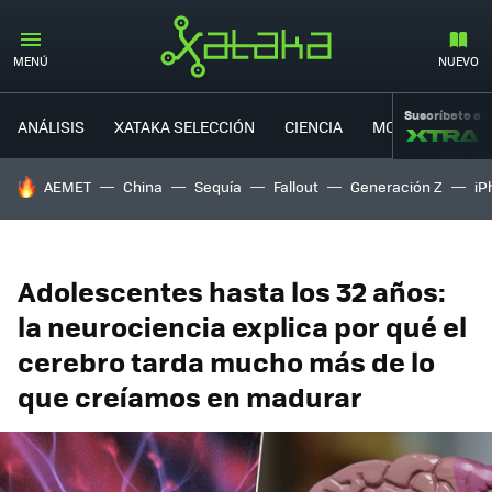
MENÚ
NUEVO
Suscríbete a
ANÁLISIS
XATAKA SELECCIÓN
CIENCIA
MOVILIDAD
HOY SE HABLA DE
AEMET
China
Sequía
Fallout
Generación Z
iP
Adolescentes hasta los 32 años:
la neurociencia explica por qué el
cerebro tarda mucho más de lo
que creíamos en madurar