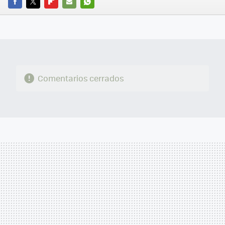
FACEBOOK
TWITTER
FLIPBOARD
E-
WHATSAPP
MAIL
Comentarios cerrados