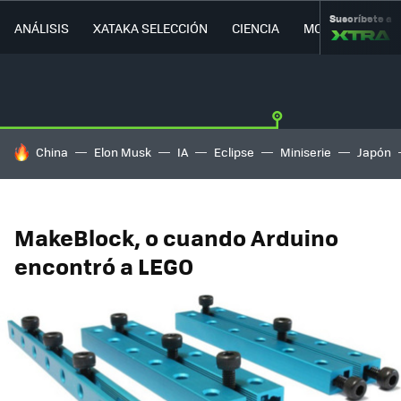
Suscríbete a
ANÁLISIS
XATAKA SELECCIÓN
CIENCIA
MOVILIDAD
HOY SE HABLA DE
China
Elon Musk
IA
Eclipse
Miniserie
Japón
MakeBlock, o cuando Arduino
encontró a LEGO