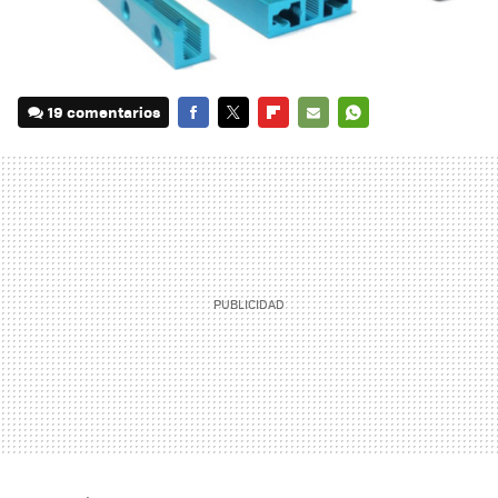
19 comentarios
FACEBOOK
TWITTER
FLIPBOARD
E-
WHATSAPP
MAIL