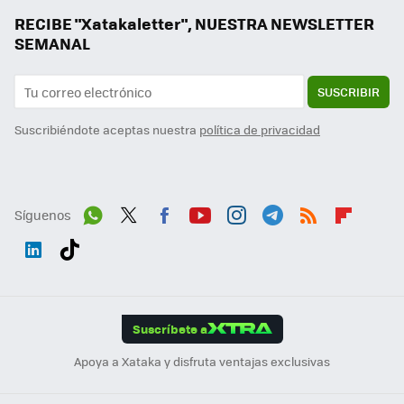
RECIBE "Xatakaletter", NUESTRA NEWSLETTER
SEMANAL
SUSCRIBIR
Suscribiéndote aceptas nuestra
política de privacidad
Síguenos
Wh
Twit
Fac
You
Inst
Tele
RSS
Flip
ats
ter
ebo
tub
agr
gra
boa
Link
Tikt
App
ok
e
am
m
rd
edI
ok
Suscríbete a
n
Apoya a Xataka y disfruta ventajas exclusivas