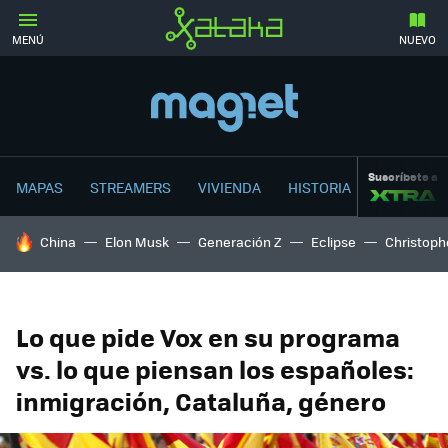
MENÚ
NUEVO
Suscríbete a
MAPAS
STREAMERS
VIVIENDA
HISTORIA
HOY SE HABLA DE
China
Elon Musk
Generación Z
Eclipse
Christoph
Lo que pide Vox en su programa
vs. lo que piensan los españoles:
inmigración, Cataluña, género