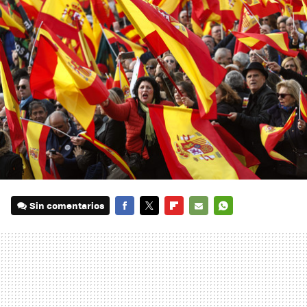
Sin comentarios
FACEBOOK
TWITTER
FLIPBOARD
E-
WHATSAPP
MAIL