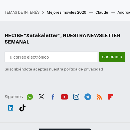
TEMAS DE INTERÉS
Mejores moviles 2026
Claude
Androi
RECIBE "Xatakaletter", NUESTRA NEWSLETTER
SEMANAL
SUSCRIBIR
Suscribiéndote aceptas nuestra
política de privacidad
Síguenos
Wh
Twit
Fac
You
Inst
Tele
RSS
Flip
ats
ter
ebo
tub
agr
gra
boa
Link
Tikt
App
ok
e
am
m
rd
edI
ok