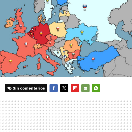
Sin comentarios
FACEBOOK
TWITTER
FLIPBOARD
E-
WHATSAPP
MAIL