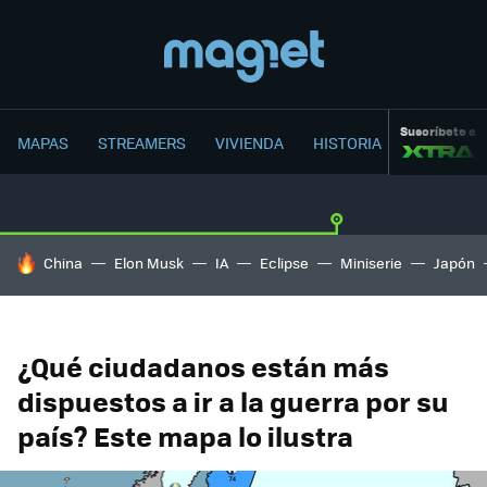
Suscríbete a
MAPAS
STREAMERS
VIVIENDA
HISTORIA
HOY SE HABLA DE
China
Elon Musk
IA
Eclipse
Miniserie
Japón
¿Qué ciudadanos están más
dispuestos a ir a la guerra por su
país? Este mapa lo ilustra