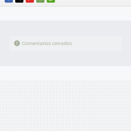
FACEBOOK
TWITTER
FLIPBOARD
E-
WHATSAPP
MAIL
Comentarios cerrados