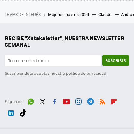
TEMAS DE INTERÉS
Mejores moviles 2026
Claude
Androi
RECIBE "Xatakaletter", NUESTRA NEWSLETTER
SEMANAL
SUSCRIBIR
Suscribiéndote aceptas nuestra
política de privacidad
Síguenos
Wh
Twit
Fac
You
Inst
Tele
RSS
Flip
ats
ter
ebo
tub
agr
gra
boa
Link
Tikt
App
ok
e
am
m
rd
edI
ok