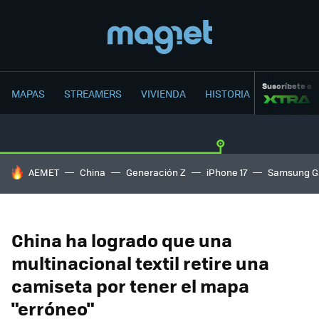
Suscríbete a
MAPAS
STREAMERS
VIVIENDA
HISTORIA
HOY SE HABLA DE
AEMET
China
Generación Z
iPhone 17
Samsung G
China ha logrado que una
multinacional textil retire una
camiseta por tener el mapa
"erróneo"