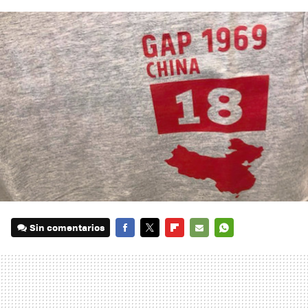
Sin comentarios
FACEBOOK
TWITTER
FLIPBOARD
E-
WHATSAPP
MAIL