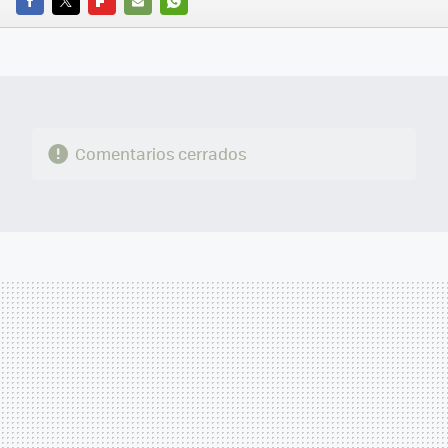
FACEBOOK
TWITTER
FLIPBOARD
E-
WHATSAPP
MAIL
Comentarios cerrados