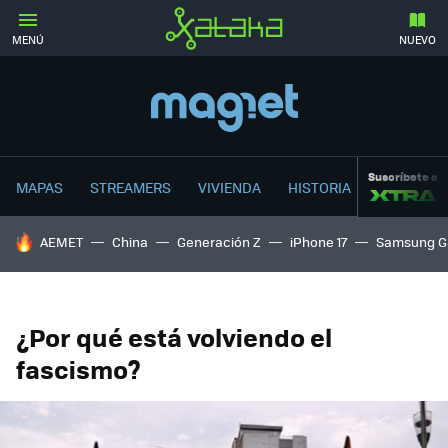
MENÚ
NUEVO
Suscríbete a
MAPAS
STREAMERS
VIVIENDA
HISTORIA
HOY SE HABLA DE
AEMET
China
Generación Z
iPhone 17
Samsung G
¿Por qué está volviendo el
fascismo?