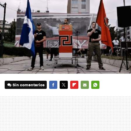
Sin comentarios
FACEBOOK
TWITTER
FLIPBOARD
E-
WHATSAPP
MAIL