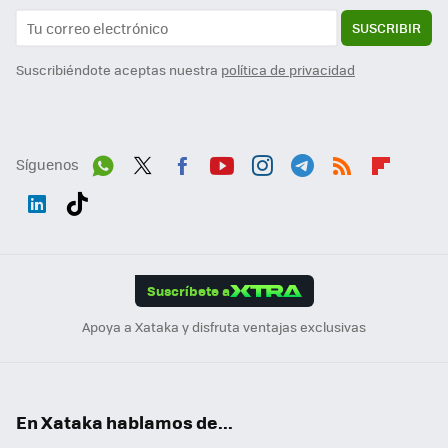
SUSCRIBIR
Suscribiéndote aceptas nuestra
política de privacidad
Síguenos
Wh
Twit
Fac
You
Inst
Tele
RSS
Flip
ats
ter
ebo
tub
agr
gra
boa
Link
Tikt
App
ok
e
am
m
rd
edI
ok
Suscríbete a
n
Apoya a Xataka y disfruta ventajas exclusivas
En Xataka hablamos de...