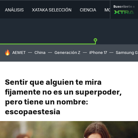
Suscríbete a
ANÁLISIS
XATAKA SELECCIÓN
CIENCIA
MOVILIDAD
HOY SE HABLA DE
AEMET
China
Generación Z
iPhone 17
Samsung G
Sentir que alguien te mira
fijamente no es un superpoder,
pero tiene un nombre:
escopaestesia