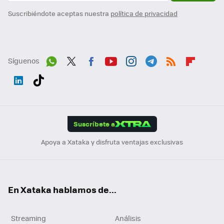
Suscribiéndote aceptas nuestra
política de privacidad
Síguenos
Wh
Twit
Fac
You
Inst
Tele
RSS
Flip
ats
ter
ebo
tub
agr
gra
boa
Link
Tikt
App
ok
e
am
m
rd
edI
ok
Suscríbete a
n
Apoya a Xataka y disfruta ventajas exclusivas
En Xataka hablamos de...
Streaming
Análisis