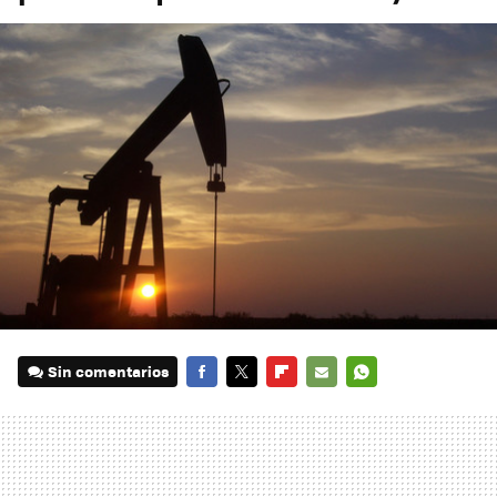
Sin comentarios
FACEBOOK
TWITTER
FLIPBOARD
E-
WHATSAPP
MAIL