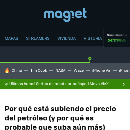
Suscríbete a
MAPAS
STREAMERS
VIVIENDA
HISTORIA
HOY SE HABLA DE
China
Tim Cook
NASA
Waze
iPhone Air
iPhone
🌿¡Últimas horas! Sorteo de robot cortacésped Mova ViAX
Por qué está subiendo el precio
del petróleo (y por qué es
probable que suba aún más)