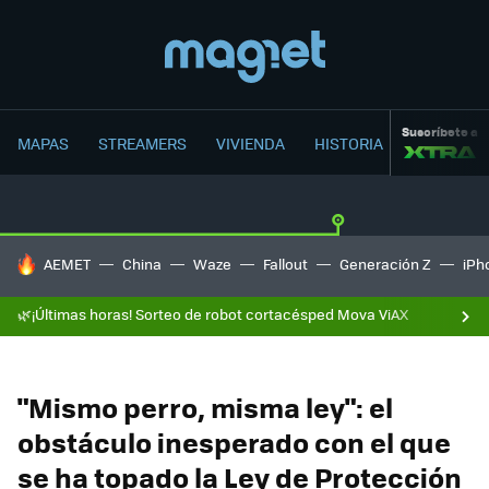
Suscríbete a
MAPAS
STREAMERS
VIVIENDA
HISTORIA
HOY SE HABLA DE
AEMET
China
Waze
Fallout
Generación Z
iPh
🌿¡Últimas horas! Sorteo de robot cortacésped Mova ViAX
"Mismo perro, misma ley": el
obstáculo inesperado con el que
se ha topado la Ley de Protección