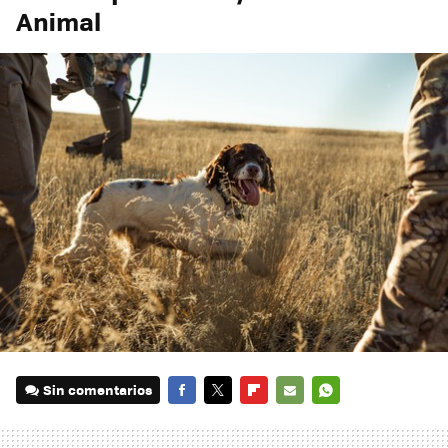
Animal
Sin comentarios
FACEBOOK
TWITTER
FLIPBOARD
E-
WHATSAPP
MAIL