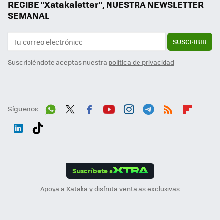
RECIBE "Xatakaletter", NUESTRA NEWSLETTER
SEMANAL
SUSCRIBIR
Suscribiéndote aceptas nuestra
política de privacidad
Síguenos
Wh
Twit
Fac
You
Inst
Tele
RSS
Flip
ats
ter
ebo
tub
agr
gra
boa
Link
Tikt
App
ok
e
am
m
rd
edI
ok
Suscríbete a
n
Apoya a Xataka y disfruta ventajas exclusivas