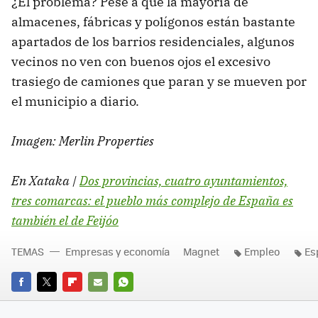
¿El problema? Pese a que la mayoría de
almacenes, fábricas y polígonos están bastante
apartados de los barrios residenciales, algunos
vecinos no ven con buenos ojos el excesivo
trasiego de camiones que paran y se mueven por
el municipio a diario.
Imagen: Merlin Properties
En Xataka |
Dos provincias, cuatro ayuntamientos,
tres comarcas: el pueblo más complejo de España es
también el de Feijóo
TEMAS
Empresas y economía
Magnet
Empleo
Es
FACEBOOK
TWITTER
FLIPBOARD
E-
WHATSAPP