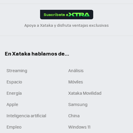
App
ok
e
am
m
rd
edI
ok
Suscríbete a
n
Apoya a Xataka y disfruta ventajas exclusivas
En Xataka hablamos de...
Streaming
Análisis
Espacio
Móviles
Energía
Xataka Movilidad
Apple
Samsung
Inteligencia artificial
China
Empleo
Windows 11