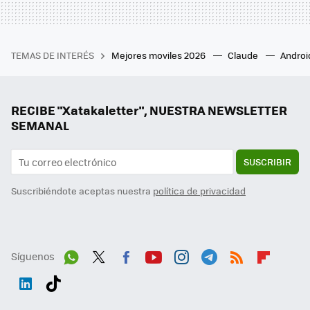
TEMAS DE INTERÉS
Mejores moviles 2026
Claude
Androi
RECIBE "Xatakaletter", NUESTRA NEWSLETTER
SEMANAL
SUSCRIBIR
Suscribiéndote aceptas nuestra
política de privacidad
Síguenos
Wh
Twit
Fac
You
Inst
Tele
RSS
Flip
ats
ter
ebo
tub
agr
gra
boa
Link
Tikt