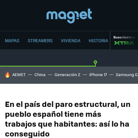
Suscríbete a
MAPAS
STREAMERS
VIVIENDA
HISTORIA
HOY SE HABLA DE
AEMET
China
Generación Z
iPhone 17
Samsung G
En el país del paro estructural, un
pueblo español tiene más
trabajos que habitantes: así lo ha
conseguido