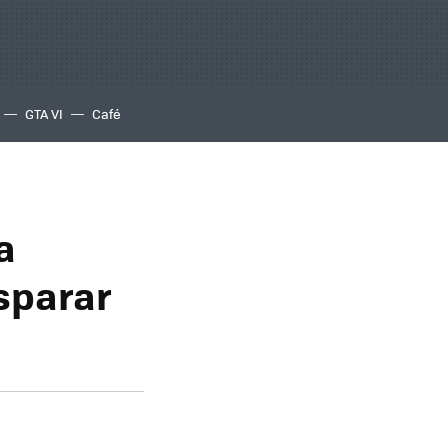
GTA VI
Café
a
isparar