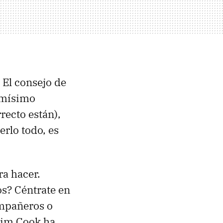
.
El consejo de
smísimo
recto están),
rlo todo, es
ra hacer.
os? Céntrate en
compañeros o
 Tim Cook ha