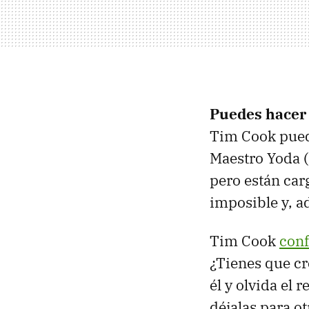
Puedes hacer 
Tim Cook pued
Maestro Yoda (
pero están car
imposible y, a
Tim Cook
con
¿Tienes que cr
él y olvida el 
déjalas para o