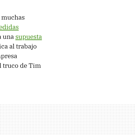
ra muchas
edidas
 a una
supuesta
ca al trabajo
mpresa
el truco de Tim