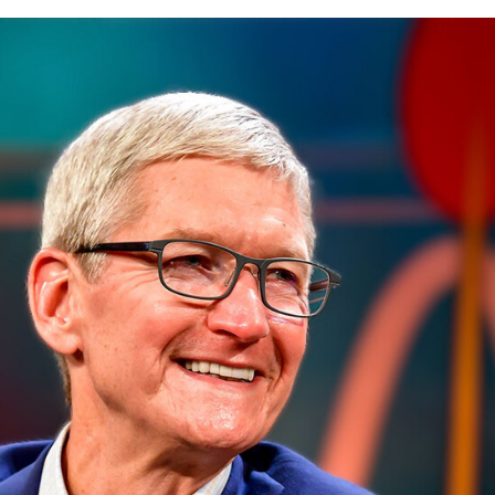
FACEBOOK
TWITTER
FLIPBOARD
E-
MAIL