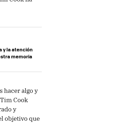
a y la atención
estra memoria
s hacer algo y
 Tim Cook
rado y
el objetivo que