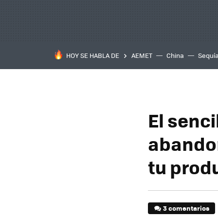
HOY SE HABLA DE
AEMET
China
Sequí
El senci
abandon
tu prod
3 comentarios