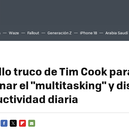
a
Waze
Fallout
Generación Z
iPhone 18
Arabia Saudí
llo truco de Tim Cook par
ar el "multitasking" y d
uctividad diaria