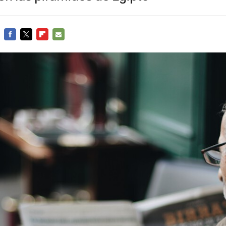
FACEBOOK
TWITTER
FLIPBOARD
E-
MAIL