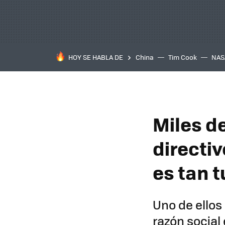
HOY SE HABLA DE
China
Tim Cook
NAS
Miles d
directi
es tan 
Uno de ellos
razón social