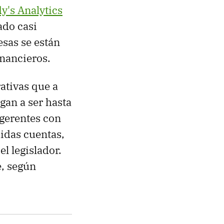
y's Analytics
ado casi
esas se están
inancieros.
rativas que a
egan a ser hasta
gerentes con
midas cuentas,
el legislador.
e, según