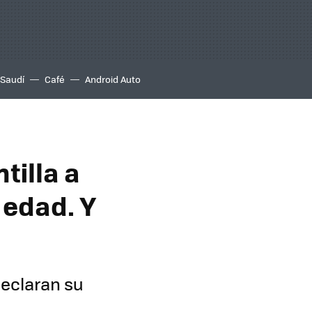
 Saudí
Café
Android Auto
tilla a
 edad. Y
declaran su