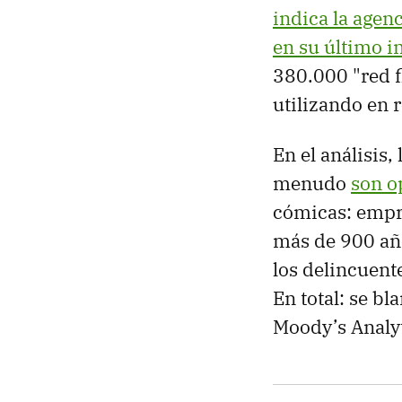
indica la agen
en su último 
380.000 "red f
utilizando en 
En el análisis,
menudo
son op
cómicas: empre
más de 900 año
los delincuente
En total: se b
Moody’s Analyt