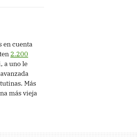
s en cuenta
sten
2.200
i, a uno le
n avanzada
tutinas. Más
ona más vieja