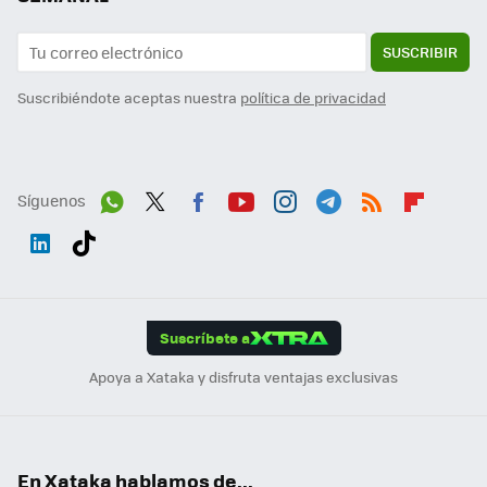
SUSCRIBIR
Suscribiéndote aceptas nuestra
política de privacidad
Síguenos
Wh
Twit
Fac
You
Inst
Tele
RSS
Flip
ats
ter
ebo
tub
agr
gra
boa
Link
Tikt
App
ok
e
am
m
rd
edI
ok
Suscríbete a
n
Apoya a Xataka y disfruta ventajas exclusivas
En Xataka hablamos de...