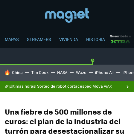
Suscríbete a
MAPAS
STREAMERS
VIVIENDA
HISTORIA
HOY SE HABLA DE
China
Tim Cook
NASA
Waze
iPhone Air
iPhone
🌿¡Últimas horas! Sorteo de robot cortacésped Mova ViAX
Una fiebre de 500 millones de
euros: el plan de la industria del
turrón para desestacionalizar su