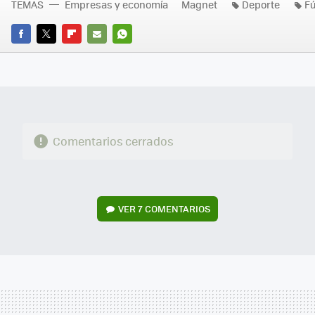
TEMAS
Empresas y economía
Magnet
Deporte
Fú
FACEBOOK
TWITTER
FLIPBOARD
E-
WHATSAPP
MAIL
Comentarios cerrados
VER
7 COMENTARIOS