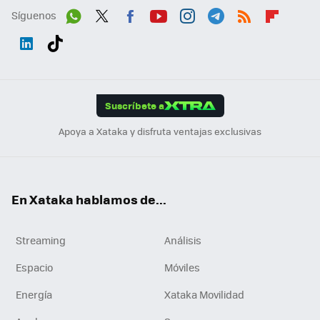
Síguenos
Wh
Twit
Fac
You
Inst
Tele
RSS
Flip
ats
ter
ebo
tub
agr
gra
boa
Link
Tikt
App
ok
e
am
m
rd
edI
ok
Suscríbete a
n
Apoya a Xataka y disfruta ventajas exclusivas
En Xataka hablamos de...
Streaming
Análisis
Espacio
Móviles
Energía
Xataka Movilidad