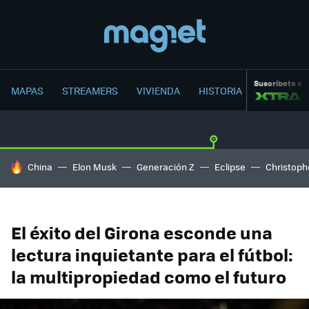
Suscríbete a
MAPAS
STREAMERS
VIVIENDA
HISTORIA
HOY SE HABLA DE
China
Elon Musk
Generación Z
Eclipse
Christoph
El éxito del Girona esconde una
lectura inquietante para el fútbol:
la multipropiedad como el futuro