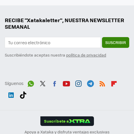
RECIBE "Xatakaletter", NUESTRA NEWSLETTER
SEMANAL
SUSCRIBIR
Suscribiéndote aceptas nuestra
política de privacidad
Síguenos
Wh
Twit
Fac
You
Inst
Tele
RSS
Flip
ats
ter
ebo
tub
agr
gra
boa
Link
Tikt
App
ok
e
am
m
rd
edI
ok
Suscríbete a
n
Apoya a Xataka y disfruta ventajas exclusivas