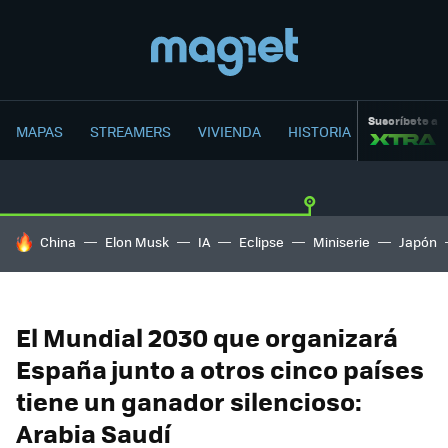
Suscríbete a
MAPAS
STREAMERS
VIVIENDA
HISTORIA
HOY SE HABLA DE
China
Elon Musk
IA
Eclipse
Miniserie
Japón
El Mundial 2030 que organizará
España junto a otros cinco países
tiene un ganador silencioso:
Arabia Saudí