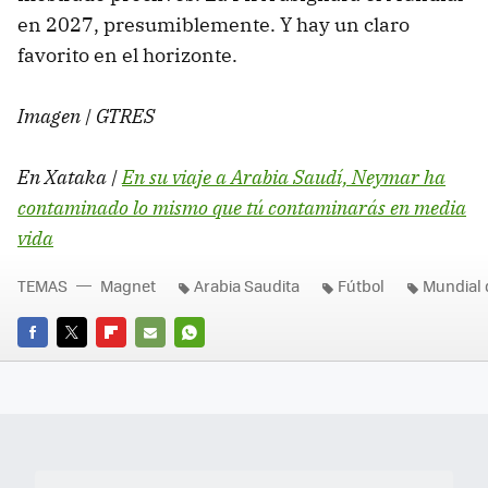
en 2027, presumiblemente. Y hay un claro
favorito en el horizonte.
Imagen | GTRES
En Xataka |
En su viaje a Arabia Saudí, Neymar ha
contaminado lo mismo que tú contaminarás en media
vida
TEMAS
Magnet
Arabia Saudita
Fútbol
Mundial 
FACEBOOK
TWITTER
FLIPBOARD
E-
WHATSAPP
MAIL