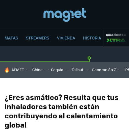
Suscríbete a
MAPAS
STREAMERS
VIVIENDA
HISTORIA
HOY SE HABLA DE
AEMET
China
Sequía
Fallout
Generación Z
iP
¿Eres asmático? Resulta que tus
inhaladores también están
contribuyendo al calentamiento
global