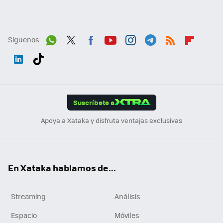
Síguenos
Wh
Twit
Fac
You
Inst
Tele
RSS
Flip
ats
ter
ebo
tub
agr
gra
boa
Link
Tikt
App
ok
e
am
m
rd
edI
ok
Suscríbete a
n
Apoya a Xataka y disfruta ventajas exclusivas
En Xataka hablamos de...
Streaming
Análisis
Espacio
Móviles