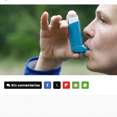
Sin comentarios
FACEBOOK
TWITTER
FLIPBOARD
E-
WHATSAPP
MAIL