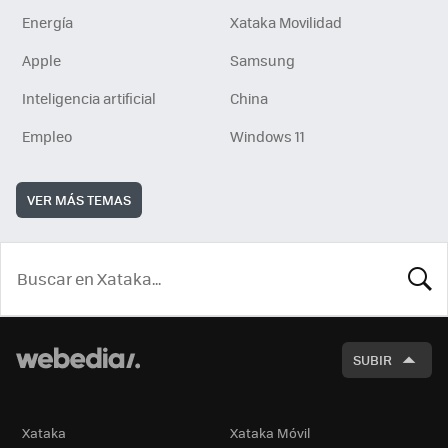
Energía
Xataka Movilidad
Apple
Samsung
Inteligencia artificial
China
Empleo
Windows 11
VER MÁS TEMAS
BUSCA
SUBIR
Xataka
Xataka Móvil