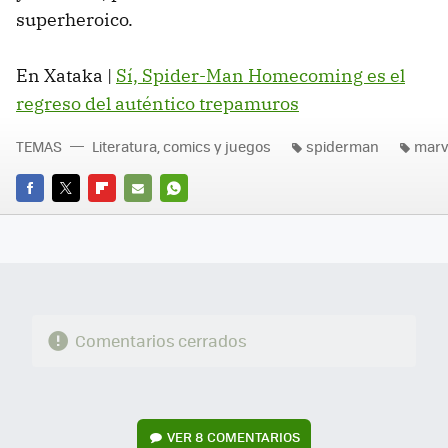
superheroico.
En Xataka |
Sí, Spider-Man Homecoming es el
regreso del auténtico trepamuros
TEMAS
Literatura, comics y juegos
spiderman
marv
FACEBOOK
TWITTER
FLIPBOARD
E-
WHATSAPP
MAIL
Comentarios cerrados
VER
8 COMENTARIOS