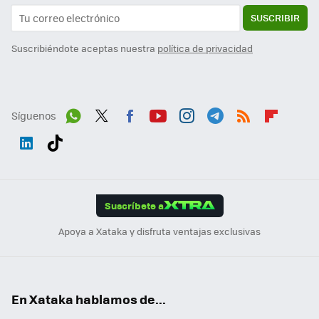
SUSCRIBIR
Suscribiéndote aceptas nuestra
política de privacidad
Síguenos
Wh
Twit
Fac
You
Inst
Tele
RSS
Flip
ats
ter
ebo
tub
agr
gra
boa
Link
Tikt
App
ok
e
am
m
rd
edI
ok
Suscríbete a
n
Apoya a Xataka y disfruta ventajas exclusivas
En Xataka hablamos de...