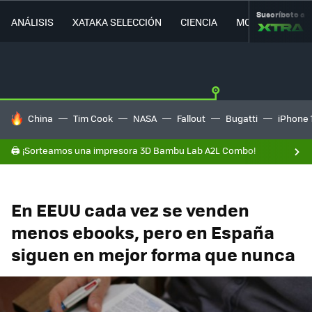
Suscríbete a
ANÁLISIS
XATAKA SELECCIÓN
CIENCIA
MOVILIDAD
HOY SE HABLA DE
China
Tim Cook
NASA
Fallout
Bugatti
iPhone 
🖨️ ¡Sorteamos una impresora 3D Bambu Lab A2L Combo!
En EEUU cada vez se venden
menos ebooks, pero en España
siguen en mejor forma que nunca