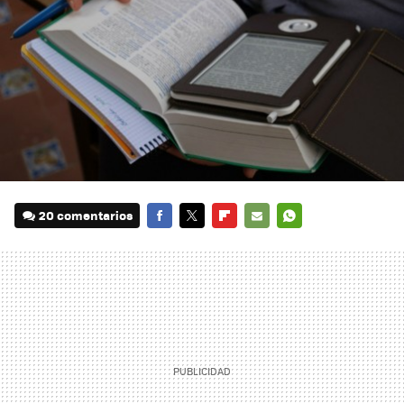
20 comentarios
FACEBOOK
TWITTER
FLIPBOARD
E-
WHATSAPP
MAIL