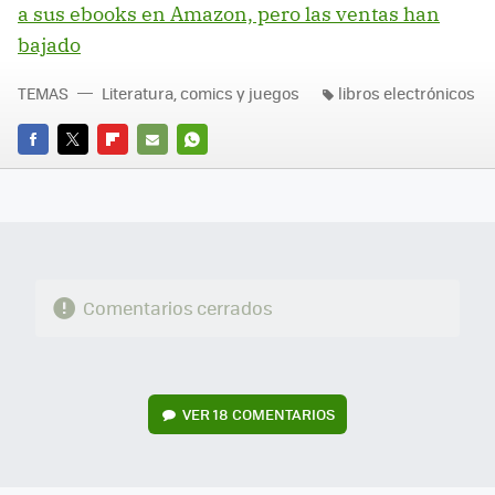
a sus ebooks en Amazon, pero las ventas han
bajado
TEMAS
Literatura, comics y juegos
libros electrónicos
FACEBOOK
TWITTER
FLIPBOARD
E-
WHATSAPP
MAIL
Comentarios cerrados
VER
18 COMENTARIOS