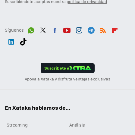
Suscribiéndote aceptas nuestra
política de privacidad
Síguenos
Wh
Twit
Fac
You
Inst
Tele
RSS
Flip
ats
ter
ebo
tub
agr
gra
boa
Link
Tikt
App
ok
e
am
m
rd
edI
ok
Suscríbete a
n
Apoya a Xataka y disfruta ventajas exclusivas
En Xataka hablamos de...
Streaming
Análisis