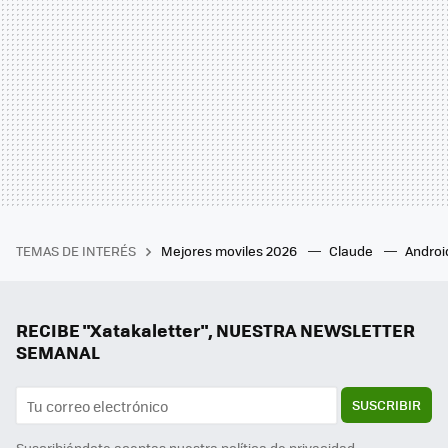
TEMAS DE INTERÉS
Mejores moviles 2026
Claude
Androi
RECIBE "Xatakaletter", NUESTRA NEWSLETTER
SEMANAL
SUSCRIBIR
Suscribiéndote aceptas nuestra
política de privacidad