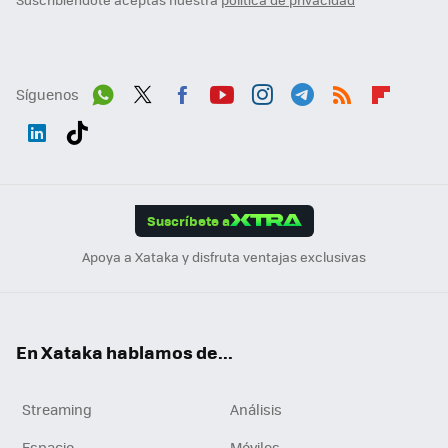
Síguenos
Wh
Twit
Fac
You
Inst
Tele
RSS
Flip
ats
ter
ebo
tub
agr
gra
boa
Link
Tikt
App
ok
e
am
m
rd
edI
ok
Suscríbete a
n
Apoya a Xataka y disfruta ventajas exclusivas
En Xataka hablamos de...
Streaming
Análisis
Espacio
Móviles