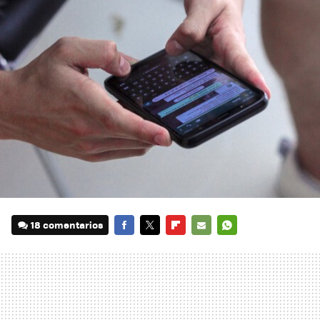
18 comentarios
FACEBOOK
TWITTER
FLIPBOARD
E-
WHATSAPP
MAIL