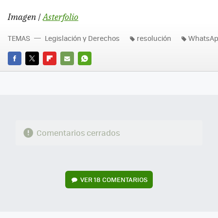
Imagen |
Asterfolio
TEMAS
Legislación y Derechos
resolución
WhatsA
FACEBOOK
TWITTER
FLIPBOARD
E-
WHATSAPP
MAIL
Comentarios cerrados
VER
18 COMENTARIOS