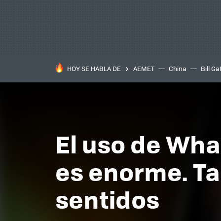
HOY SE HABLA DE
AEMET
China
Bill Ga
El uso de Wha
es enorme. T
sentidos