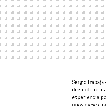
Sergio trabaja
decidido no da
experiencia p
unos meses usa