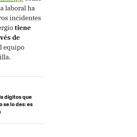
a laboral ha
ros incidentes
ergio
tiene
avés de
al equipo
lla.
is dígitos que
 se lo des: es
a