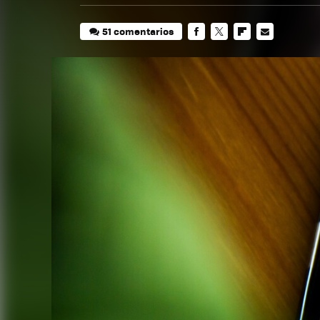
51 comentarios
FACEBOOK
TWITTER
FLIPBOARD
E-
MAIL