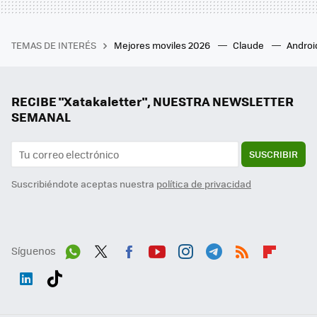
TEMAS DE INTERÉS
Mejores moviles 2026
Claude
Androi
RECIBE "Xatakaletter", NUESTRA NEWSLETTER
SEMANAL
SUSCRIBIR
Suscribiéndote aceptas nuestra
política de privacidad
Síguenos
Wh
Twit
Fac
You
Inst
Tele
RSS
Flip
ats
ter
ebo
tub
agr
gra
boa
Link
Tikt
App
ok
e
am
m
rd