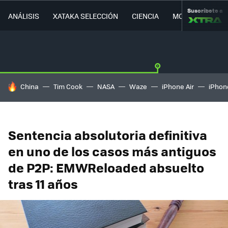
Suscríbete a
ANÁLISIS
XATAKA SELECCIÓN
CIENCIA
MOVILIDAD
HOY SE HABLA DE
China
Tim Cook
NASA
Waze
iPhone Air
iPhone
Sentencia absolutoria definitiva
en uno de los casos más antiguos
de P2P: EMWReloaded absuelto
tras 11 años