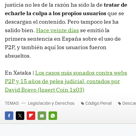
justicia no les de la razón ha sido la de
tratar de
echarle la culpa a los propios usuarios
que se
descargan el contenido. Pero tampoco les ha
salido bien.
Hace veinte días
se emitió la
primera sentencia en España sobre el uso de
P2P, y también aquí los usuarios fueron
absueltos.
En Xataka |
Los casos más sonados contra webs
P2P y 15 años de pelea judicial, contados por
David Bravo (Insert Coin 1x03)
TEMAS
Legislación y Derechos
Código Penal
Desca
FACEBOOK
TWITTER
FLIPBOARD
E-
WHATSAPP
MAIL