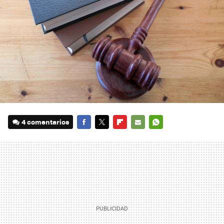
4 comentarios
FACEBOOK
TWITTER
FLIPBOARD
E-
WHATSAPP
MAIL