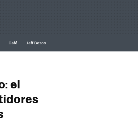
Café
Jeff Bezos
: el
tidores
s