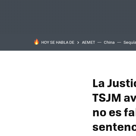
HOY SE HABLA DE
AEMET
China
Sequí
La Justi
TSJM av
no es f
sentenc