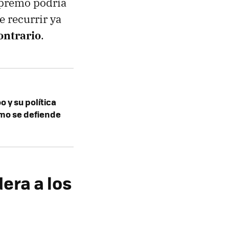
upremo podría
e recurrir ya
ontrario
.
o y su política
cómo se defiende
era a los