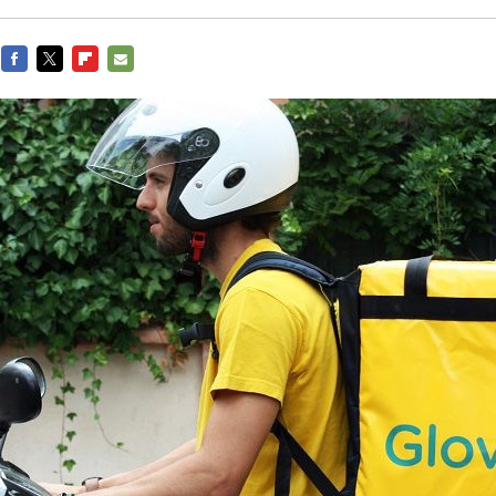
FACEBOOK
TWITTER
FLIPBOARD
E-
MAIL