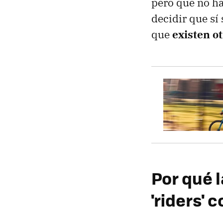
pero que no ha
decidir que sí
que
existen o
Por qué l
'riders'