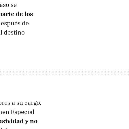
aso se
parte de los
 después de
al destino
res a su cargo,
imen Especial
usividad y no