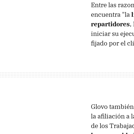
Entre las razo
encuentra "la
repartidores
,
iniciar su ejec
fijado por el cl
Glovo también 
la afiliación a
de los Trabaj