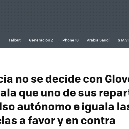
a
Fallout
Generación Z
iPhone 18
Arabia Saudí
GTA VI
cia no se decide con Glovo
ala que uno de sus repar
also autónomo e iguala la
ias a favor y en contra