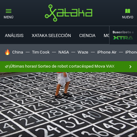
MENÚ
NUEVO
Suscríbete a
ANÁLISIS
XATAKA SELECCIÓN
CIENCIA
MOVILIDAD
HOY SE HABLA DE
China
Tim Cook
NASA
Waze
iPhone Air
iPhone
🌿¡Últimas horas! Sorteo de robot cortacésped Mova ViAX