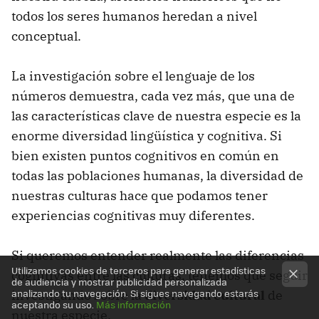
todos los seres humanos heredan a nivel
conceptual.
La investigación sobre el lenguaje de los
números demuestra, cada vez más, que una de
las características clave de nuestra especie es la
enorme diversidad lingüística y cognitiva. Si
bien existen puntos cognitivos en común en
todas las poblaciones humanas, la diversidad de
nuestras culturas hace que podamos tener
experiencias cognitivas muy diferentes.
Si queremos entender realmente las diferencias
Utilizamos cookies de terceros para generar estadísticas
cognitivas entre las culturas, tenemos que seguir
de audiencia y mostrar publicidad personalizada
analizando tu navegación. Si sigues navegando estarás
investigando sobre la
diversidad cultural
de
aceptando su uso.
Más información
nuestra especie.