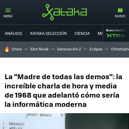
MENÚ
NUEVO
Suscríbete a
ANÁLISIS
XATAKA SELECCIÓN
CIENCIA
MOVILIDAD
HOY SE HABLA DE
China
Elon Musk
Generación Z
Eclipse
Christoph
La “Madre de todas las demos”: la
increíble charla de hora y media
de 1968 que adelantó cómo sería
la informática moderna