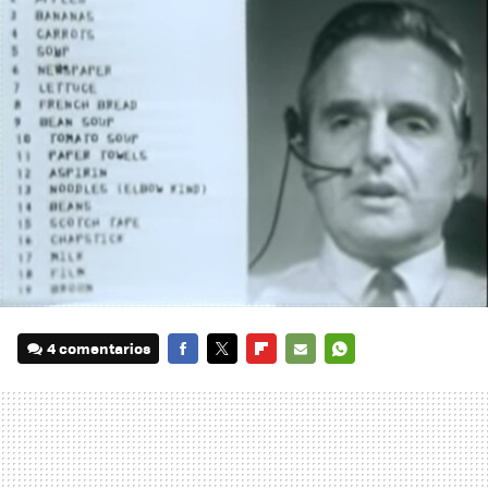
4 comentarios
FACEBOOK
TWITTER
FLIPBOARD
E-
WHATSAPP
MAIL