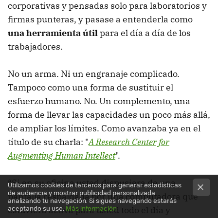
corporativas y pensadas solo para laboratorios y
firmas punteras, y pasase a entenderla como
una herramienta útil
para el día a día de los
trabajadores.
No un arma. Ni un engranaje complicado.
Tampoco como una forma de sustituir el
esfuerzo humano. No. Un complemento, una
forma de llevar las capacidades un poco más allá,
de ampliar los límites. Como avanzaba ya en el
título de su charla: "
A Research Center for
Augmenting Human Intellect
".
“Si en su oficina usted dispusiera de una
Utilizamos cookies de terceros para generar estadísticas
de audiencia y mostrar publicidad personalizada
pantalla respaldada por una computadora que
analizando tu navegación. Si sigues navegando estarás
aceptando su uso.
Más información
estuviera activa para usted todo el día y