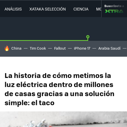
Suscríbete a
ANÁLISIS
XATAKA SELECCIÓN
CIENCIA
MOVILIDAD
HOY SE HABLA DE
China
Tim Cook
Fallout
iPhone 17
Arabia Saudí
La historia de cómo metimos la
luz eléctrica dentro de millones
de casas gracias a una solución
simple: el taco