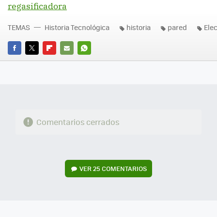
regasificadora
TEMAS
Historia Tecnológica
historia
pared
Elec
FACEBOOK
TWITTER
FLIPBOARD
E-
WHATSAPP
MAIL
Comentarios cerrados
VER
25 COMENTARIOS