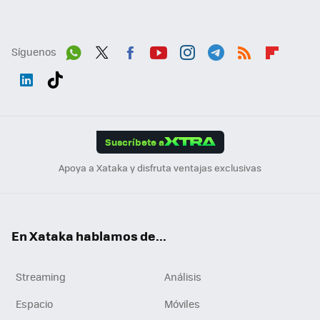
Síguenos
Wh
Twit
Fac
You
Inst
Tele
RSS
Flip
ats
ter
ebo
tub
agr
gra
boa
Link
Tikt
App
ok
e
am
m
rd
edI
ok
Suscríbete a
n
Apoya a Xataka y disfruta ventajas exclusivas
En Xataka hablamos de...
Streaming
Análisis
Espacio
Móviles