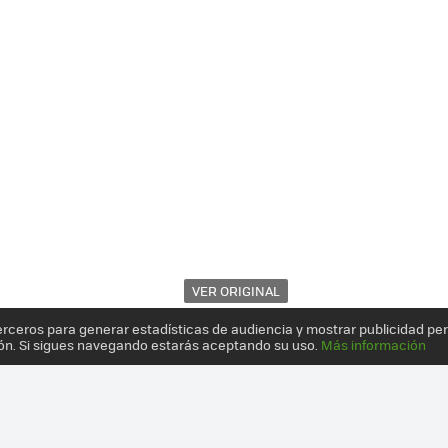
VER ORIGINAL
erceros para generar estadísticas de audiencia y mostrar publicidad pe
ón. Si sigues navegando estarás aceptando su uso.
Más información
ISIS