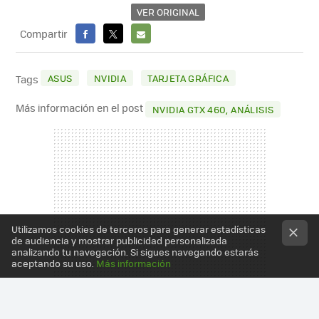
VER ORIGINAL
Compartir
FACEBOOK
X
E-
MAIL
ASUS
NVIDIA
TARJETA GRÁFICA
Tags
Más información en el post
NVIDIA GTX 460, ANÁLISIS
Utilizamos cookies de terceros para generar estadísticas
de audiencia y mostrar publicidad personalizada
analizando tu navegación. Si sigues navegando estarás
aceptando su uso.
Más información