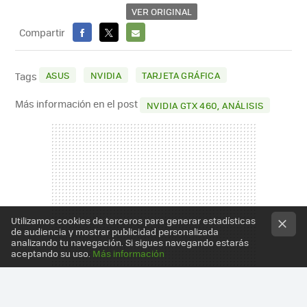
VER ORIGINAL
Compartir
FACEBOOK
X
E-
MAIL
ASUS
NVIDIA
TARJETA GRÁFICA
Tags
Más información en el post
NVIDIA GTX 460, ANÁLISIS
Utilizamos cookies de terceros para generar estadísticas
de audiencia y mostrar publicidad personalizada
analizando tu navegación. Si sigues navegando estarás
aceptando su uso.
Más información