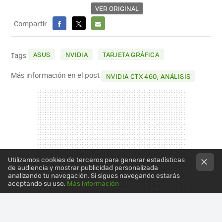
VER ORIGINAL
Compartir
FACEBOOK
X
E-
MAIL
ASUS
NVIDIA
TARJETA GRÁFICA
Tags
Más información en el post
NVIDIA GTX 460, ANÁLISIS
Utilizamos cookies de terceros para generar estadísticas
de audiencia y mostrar publicidad personalizada
analizando tu navegación. Si sigues navegando estarás
aceptando su uso.
Más información