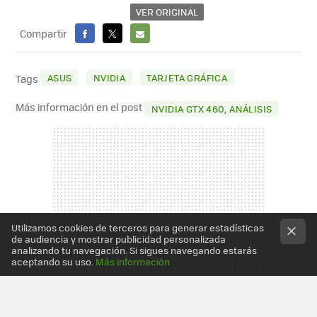
VER ORIGINAL
Compartir
FACEBOOK
X
E-
MAIL
ASUS
NVIDIA
TARJETA GRÁFICA
Tags
Más información en el post
NVIDIA GTX 460, ANÁLISIS
Utilizamos cookies de terceros para generar estadísticas
de audiencia y mostrar publicidad personalizada
analizando tu navegación. Si sigues navegando estarás
aceptando su uso.
Más información