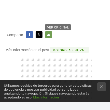
VER ORIGINAL
Compartir
FACEBOOK
X
E-
MAIL
Más información en el post
MOTOROLA ZINE ZN5
Utilizamos cookies de terceros para generar estadísticas
de audiencia y mostrar publicidad personalizada
analizando tu navegación. Si sigues navegando estarás
aceptando su uso.
Más información