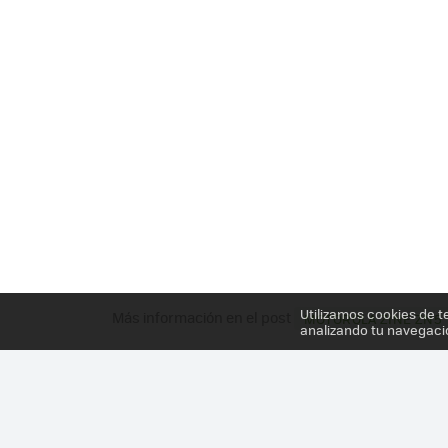
Utilizamos cookies de t
Más información en el post
MOTOROLA ZINE ZN5
analizando tu navegaci