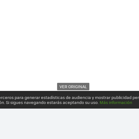
VER ORIGINAL
erceros para generar estadísticas de audiencia y mostrar publicidad pe
ón. Si sigues navegando estarás aceptando su uso.
Más información