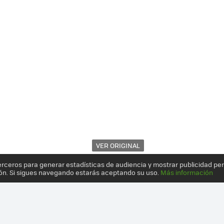
VER ORIGINAL
erceros para generar estadísticas de audiencia y mostrar publicidad pe
ón. Si sigues navegando estarás aceptando su uso.
Más información
RTE ES UN PACK, NO UN TELÉFONO NUEVO