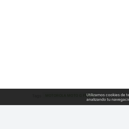
Utilizamos cookies de t
MOTOROLA MOTO G FORTE
Tags
analizando tu navegaci
Más información en el post
MOTOROLA MOTO G FO