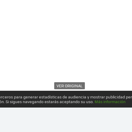
VER ORIGINAL
erceros para generar estadísticas de audiencia y mostrar publicidad pe
ón. Si sigues navegando estarás aceptando su uso.
Más información
ACÍAN LOS TRAJES DE 'EL SEÑOR DE LOS ANILLOS' Y AHORA SE VIST