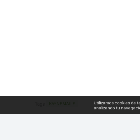
Utilizamos cookies de t
KAYNEMAILE
Tags
analizando tu navegaci
Más información en el post
CON KAYNEMAILE SE H