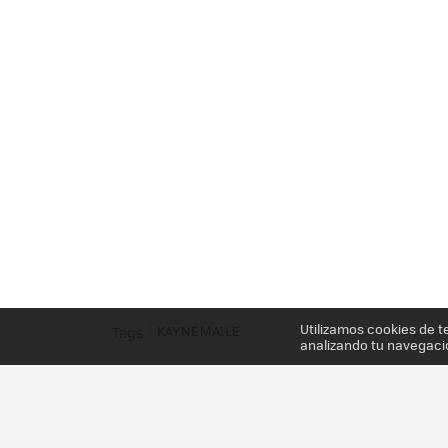
Utilizamos cookies de t
KAYNEMAILE
Tags
analizando tu navegaci
Más información en el post
CON KAYNEMAILE SE H