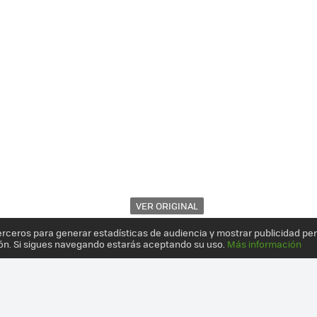
VER ORIGINAL
erceros para generar estadísticas de audiencia y mostrar publicidad pe
ón. Si sigues navegando estarás aceptando su uso.
Más información
ACÍAN LOS TRAJES DE 'EL SEÑOR DE LOS ANILLOS' Y AHORA SE VIST