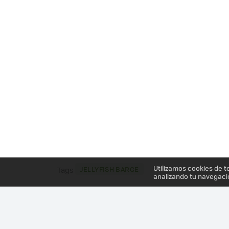
Utilizamos cookies de t
JELLYFISH BARGE
Tags
analizando tu navegaci
Más información en el post
A FALTA DE TIERRA, 