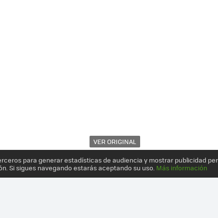
VER ORIGINAL
erceros para generar estadísticas de audiencia y mostrar publicidad pe
ón. Si sigues navegando estarás aceptando su uso.
Más información
¿POR QUÉ NO CULTIVAR EN AGUA CON UN INVERNADERO FLOTANTE?