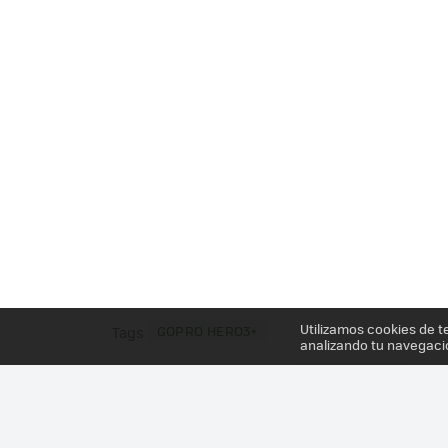
Utilizamos cookies de t
GOPRO HERO3+
Tags
analizando tu navegaci
Más información en el post
GOPRO HERO3+