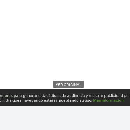
VER ORIGINAL
erceros para generar estadísticas de audiencia y mostrar publicidad pe
ADOR AMD
ón. Si sigues navegando estarás aceptando su uso.
Más información
28NM, HSA Y LOS FX LLEGAN A PORTÁTILES