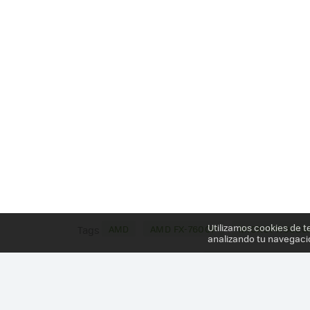
Utilizamos cookies de t
AMD
AMD FX-7600P
MICROPROCES
Tags
analizando tu navegaci
Más información en el post
NUEVOS AMD KAVERI: 