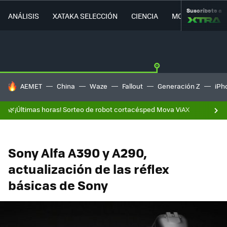
Suscríbete a
ANÁLISIS
XATAKA SELECCIÓN
CIENCIA
MOVILIDAD
HOY SE HABLA DE
AEMET
China
Waze
Fallout
Generación Z
iPh
🌿¡Últimas horas! Sorteo de robot cortacésped Mova ViAX
Sony Alfa A390 y A290,
actualización de las réflex
básicas de Sony