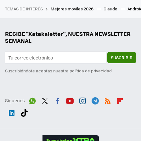
TEMAS DE INTERÉS
Mejores moviles 2026
Claude
Androi
RECIBE "Xatakaletter", NUESTRA NEWSLETTER
SEMANAL
SUSCRIBIR
Suscribiéndote aceptas nuestra
política de privacidad
Síguenos
Wh
Twit
Fac
You
Inst
Tele
RSS
Flip
ats
ter
ebo
tub
agr
gra
boa
Link
Tikt
App
ok
e
am
m
rd
edI
ok
Suscríbete a