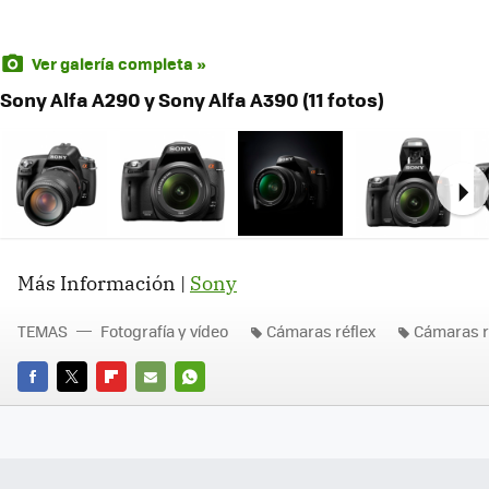
Ver galería completa »
Sony Alfa A290 y Sony Alfa A390 (11 fotos)
Ne
Más Información |
Sony
TEMAS
Fotografía y vídeo
Cámaras réflex
Cámaras r
FACEBOOK
TWITTER
FLIPBOARD
E-
WHATSAPP
MAIL