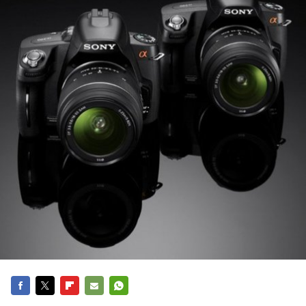
FACEBOOK
TWITTER
FLIPBOARD
E-
WHATSAPP