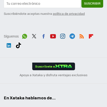
SUSCRIBIR
Suscribiéndote aceptas nuestra
política de privacidad
Síguenos
Wh
Twit
Fac
You
Inst
Tele
RSS
Flip
ats
ter
ebo
tub
agr
gra
boa
Link
Tikt
App
ok
e
am
m
rd
edI
ok
Suscríbete a
n
Apoya a Xataka y disfruta ventajas exclusivas
En Xataka hablamos de...