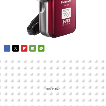
FACEBOOK
TWITTER
FLIPBOARD
E-
WHATSAPP
MAIL