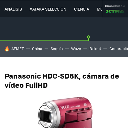
Suscríbete a
ANÁLISIS
XATAKA SELECCIÓN
CIENCIA
MOVILIDAD
HOY SE HABLA DE
AEMET
China
Sequía
Waze
Fallout
Generació
Panasonic HDC-SD8K, cámara de
vídeo FullHD