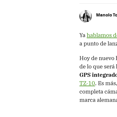
Manolo T
Ya
hablamos de
a punto de lanz
Hoy de nuevo ha
de lo que será 
GPS
integrad
TZ-10
. Es más
completa cámar
marca aleman