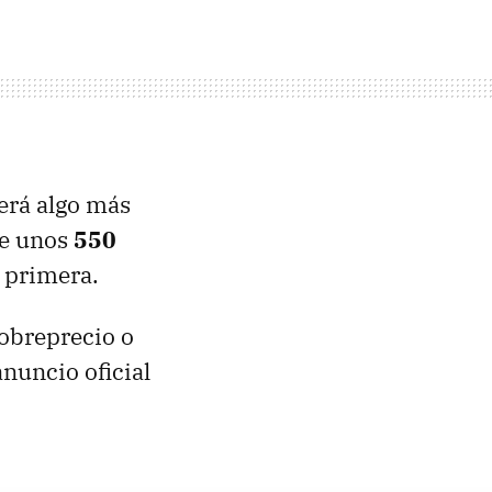
será algo más
de unos
550
a primera.
sobreprecio o
nuncio oficial