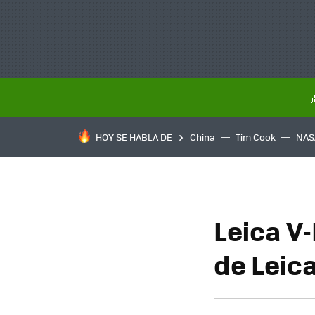
HOY SE HABLA DE
China
Tim Cook
NAS
Leica V
de Leica