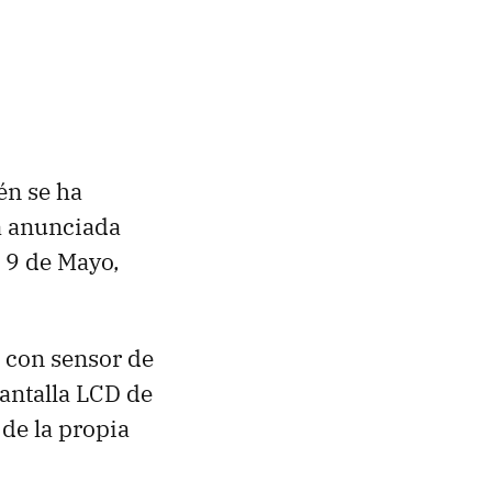
én se ha
rá anunciada
l 9 de Mayo,
a con sensor de
antalla
LCD
de
de la propia