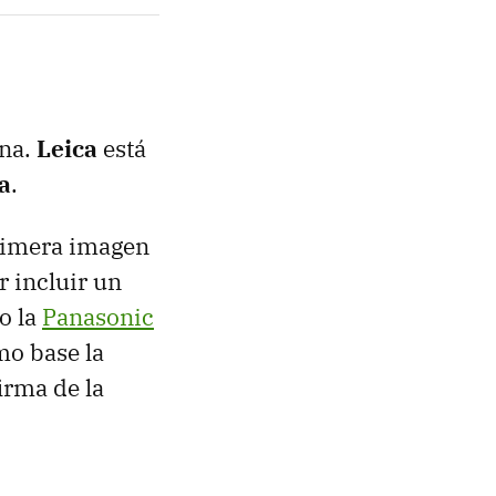
na.
Leica
está
a
.
 primera imagen
r incluir un
o la
Panasonic
mo base la
irma de la