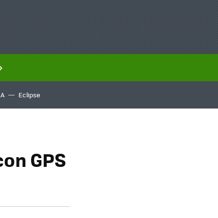
IA
Eclipse
 con GPS